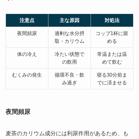
注意点
主な原因
対処法
夜間頻尿
過剰な水分摂
コップ1杯に留
取・カリウム
める
体の冷え
冷たい状態で
常温または温
の飲用
めて飲む
むくみの発生
循環不良・飲
寝る30分前ま
み過ぎ
でに済ませる
夜間頻尿
麦茶のカリウム成分には利尿作用があるため、も